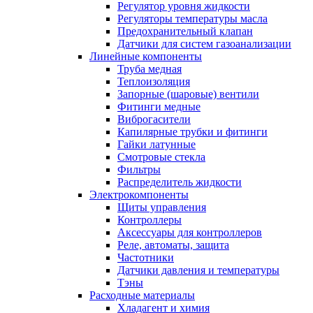
Регулятор уровня жидкости
Регуляторы температуры масла
Предохранительный клапан
Датчики для систем газоанализации
Линейные компоненты
Труба медная
Теплоизоляция
Запорные (шаровые) вентили
Фитинги медные
Виброгасители
Капилярные трубки и фитинги
Гайки латунные
Смотровые стекла
Фильтры
Распределитель жидкости
Электрокомпоненты
Щиты управления
Контроллеры
Аксессуары для контроллеров
Реле, автоматы, защита
Частотники
Датчики давления и температуры
Тэны
Расходные материалы
Хладагент и химия