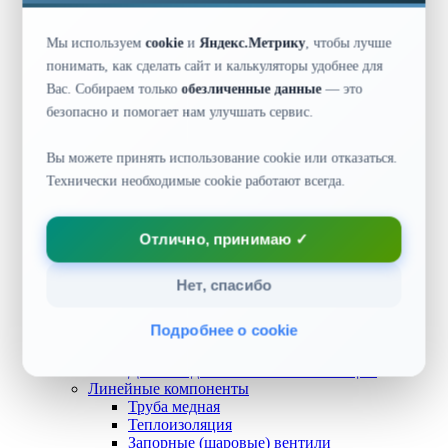
Аксессуары для компрессоров
Аксессуары для камер и дверей
Мы используем
cookie
и
Яндекс.Метрику
, чтобы лучше
Запчасти для компрессоров
Моноблоки и сплит-системы
понимать, как сделать сайт и калькуляторы удобнее для
Конденсаторы
Вас. Собираем только
обезличенные данные
— это
Воздухоохладители
безопасно и помогает нам улучшать сервис.
Вентиляторы
Теплообменники
Сосуды высокого давления
Вы можете принять использование cookie или отказаться.
Автоматика
📞 8 800 500-40-63
Технически необходимые cookie работают всегда.
Терморегулирующий вентиль (ТРВ)
Соленоидный вентиль
✉️ info@sibagregat.ru
Реле давления, температуры и протока
Отлично, принимаю ✓
Регулятор давления
Обратный клапан
Сервоприводный вентиль
Нет, спасибо
Регулятор скорости вращения
Регулятор уровня жидкости
Подробнее о cookie
Регуляторы температуры масла
Предохранительный клапан
Датчики для систем газоанализации
Линейные компоненты
Труба медная
Теплоизоляция
Запорные (шаровые) вентили