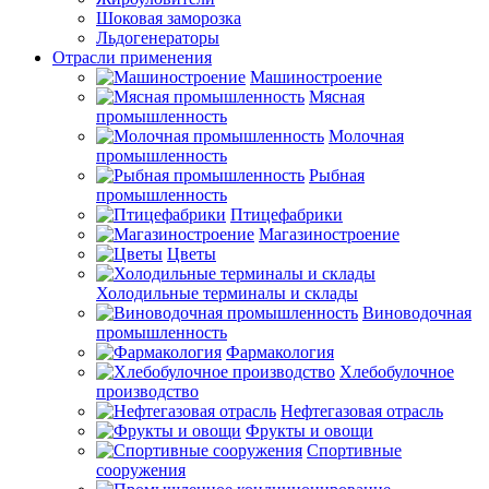
Шоковая заморозка
Льдогенераторы
Отрасли применения
Машиностроение
Мясная
промышленность
Молочная
промышленность
Рыбная
промышленность
Птицефабрики
Магазиностроение
Цветы
Холодильные терминалы и склады
Виноводочная
промышленность
Фармакология
Хлебобулочное
производство
Нефтегазовая отрасль
Фрукты и овощи
Спортивные
сооружения