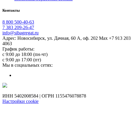
Контакты
8 800 500-40-63
7 383 209-26-47
info@sibagregat.ru
Адрес: Новосибирск, ул. Дачная, 60 А, оф. 202 Max +7 913 203
4063
График работы:
с 9:00 до 18:00 (пн-чт)
с 9:00 до 17:00 (пт)
Мы в социальных сетях:
ИНН 5402008584 | ОГРН 1155476078878
Настройки cookie
Обращаем ваше внимание на то, что данный Интернет-сайт носит исключительно
информационный характер и ни при каких условиях не является публичной офертой,
определяемой положениями Статьи 437 ГК РФ. Цены на сайте приведены как
справочная информация и могут быть изменены в любое время без предупреждения.