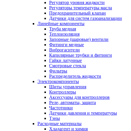
Регулятор уровня жидкости
Регуляторы температуры масла
Предохранительный клапан
Датчики для систем газоанализации
Линейные компоненты
Труба медная
Теплоизоляция
Запорные (шаровые) вентили
Фитинги медные
Виброгасители
Капилярные трубки и фитинги
Гайки латунные
Смотровые стекла
Фильтры
Распределитель жидкости
Электрокомпоненты
Щиты управления
Контроллеры
Аксессуары для контроллеров
Реле, автоматы, защита
Частотники
Датчики давления и температуры
Тэны
Расходные материалы
Хладагент и химия