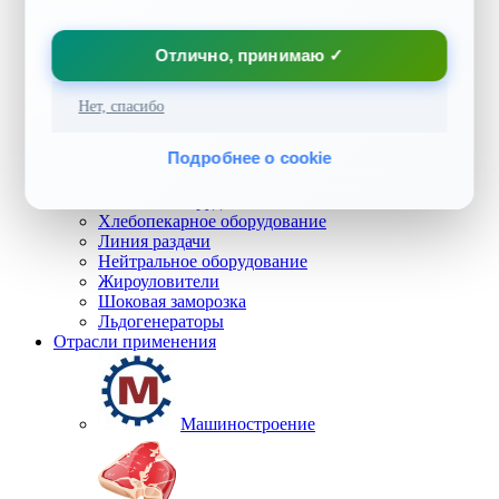
Защитные экраны
Климатическое оборудование
✉️ info@sibagregat.ru
Кондиционеры
Отлично, принимаю ✓
Водонагреватели
Увлажнители воздуха
Тепловое оборудование
Нет, спасибо
Компрессоры для кондиционеров
Оборудование для общепита
Подробнее о cookie
Тепловое оборудование
Механическое оборудование
Fast-food оборудование
Хлебопекарное оборудование
Линия раздачи
Нейтральное оборудование
Жироуловители
Шоковая заморозка
Льдогенераторы
Отрасли применения
Машиностроение