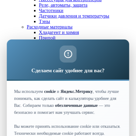
Реле, автоматы, защита
Частотники
Датчики давления и температуры
Тэны
Расходные материалы
Хладагент и химия
Припой
Масло
Хомуты
Инструменты
Промышленное оборудование
Водоохлаждающие установки (чиллеры)
✕
Сделаем сайт удобнее для вас?
Гидромодули
Молокоохладители
Плиточные скороморозильные аппараты
Аккумуляторы холода
Мы используем
cookie
и
Яндекс.Метрику
, чтобы лучше
Торговое оборудование
Завесы ПВХ
понимать, как сделать сайт и калькуляторы удобнее для
Витрины холодильные
Вас. Собираем только
обезличенные данные
— это
Горки холодильные
безопасно и помогает нам улучшать сервис.
Бонеты и лари
Холодильные шкафы
Кассовые боксы
Вы можете принять использование cookie или отказаться.
Холодильные столы
📞 8 800 500-40-63
Технически необходимые cookie работают всегда.