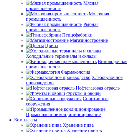
Мясная
промышленность
Молочная
промышленность
Рыбная
промышленность
Птицефабрики
Магазиностроение
Цветы
Холодильные терминалы и склады
Виноводочная
промышленность
Фармакология
Хлебобулочное
производство
Нефтегазовая отрасль
Фрукты и овощи
Спортивные
сооружения
Промышленное кондиционирование
Комплекты
Хранение пива
Хранение цветов