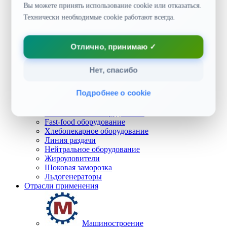
Холодильные шкафы
Вы можете принять использование cookie или отказаться.
Кассовые боксы
📞 8 800 500-40-63
Технически необходимые cookie работают всегда.
Холодильные столы
Защитные экраны
✉️ info@sibagregat.ru
Климатическое оборудование
Отлично, принимаю ✓
Кондиционеры
Водонагреватели
Увлажнители воздуха
Нет, спасибо
Тепловое оборудование
Компрессоры для кондиционеров
Подробнее о cookie
Оборудование для общепита
Тепловое оборудование
Механическое оборудование
Fast-food оборудование
Хлебопекарное оборудование
Линия раздачи
Нейтральное оборудование
Жироуловители
Шоковая заморозка
Льдогенераторы
Отрасли применения
Машиностроение